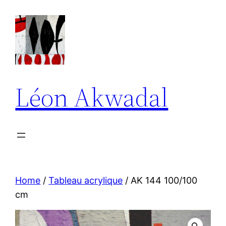
Aller
au
contenu
Léon Akwadal
Home
/
Tableau acrylique
/ AK 144 100/100
cm