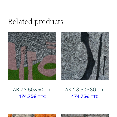
Related products
AK 73 50×50 cm
AK 28 50×80 cm
474.75
€
474.75
€
TTC
TTC