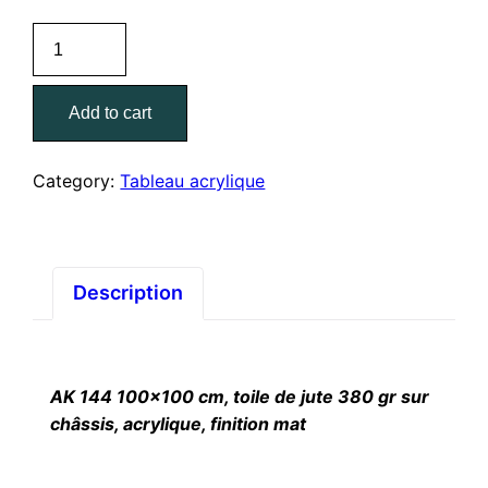
AK
144
100/100
Add to cart
cm
quantity
Category:
Tableau acrylique
Description
AK 144 100×100 cm, toile de jute 380 gr sur
châssis, acrylique, finition mat