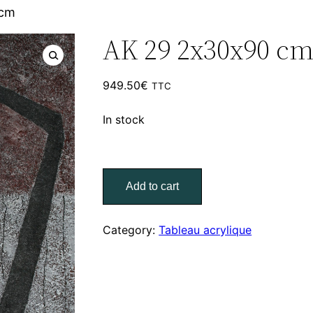
 cm
AK 29 2x30x90 c
949.50
€
TTC
In stock
AK
29
Add to cart
2x30x90
cm
Category:
Tableau acrylique
quantity