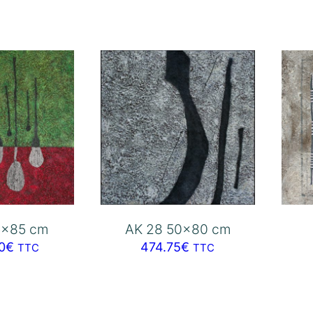
5×85 cm
AK 28 50×80 cm
0
€
474.75
€
TTC
TTC