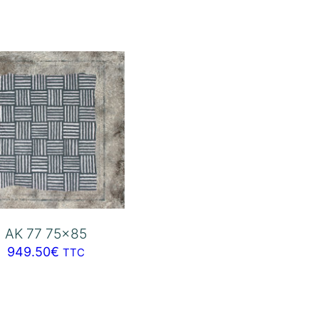
AK 77 75×85
949.50
€
TTC