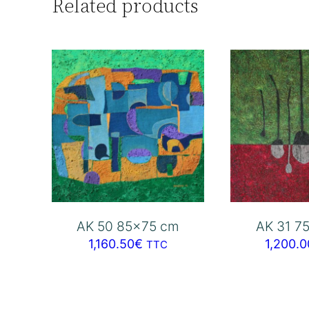
Related products
AK 50 85×75 cm
AK 31 7
1,160.50
€
1,200.0
TTC