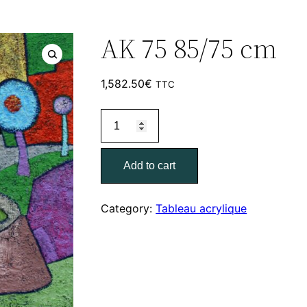
AK 75 85/75 cm
1,582.50
€
TTC
AK
75
85/75
Add to cart
cm
quantity
Category:
Tableau acrylique