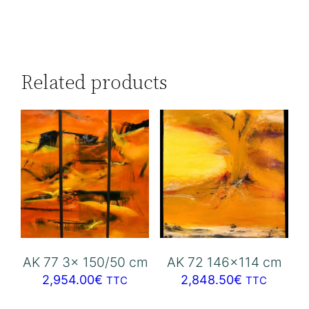
Related products
AK 77 3x 150/50 cm
AK 72 146×114 cm
2,954.00
€
2,848.50
€
TTC
TTC