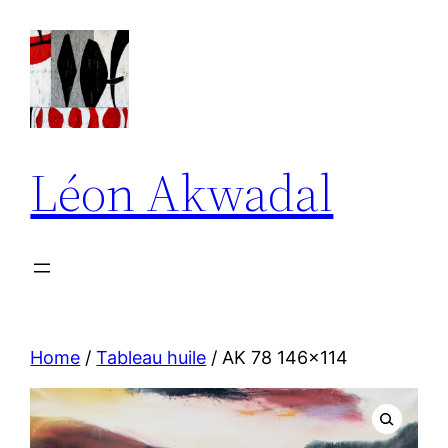
Aller
au
contenu
Léon Akwadal
Home
/
Tableau huile
/ AK 78 146×114