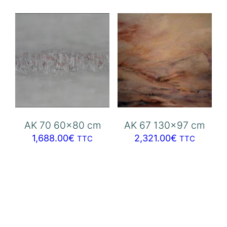
AK 70 60×80 cm
AK 67 130×97 cm
1,688.00
€
2,321.00
€
TTC
TTC