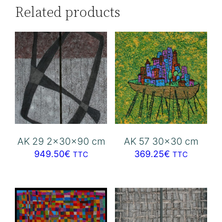
Related products
AK 29 2x30x90 cm
AK 57 30×30 cm
949.50
€
369.25
€
TTC
TTC