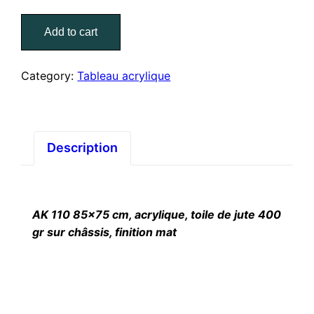
AK
110
Add to cart
85×75
cm
Category:
Tableau acrylique
quantity
Description
AK 110 85×75 cm, acrylique, toile de jute 400
gr sur châssis, finition mat