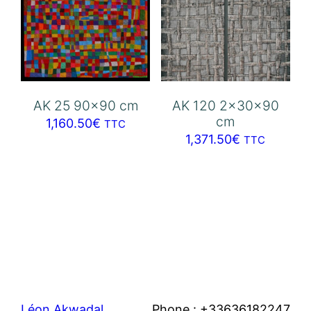
AK 25 90×90 cm
AK 120 2x30x90
cm
1,160.50
€
TTC
1,371.50
€
TTC
Léon Akwadal
Phone : +33636182247