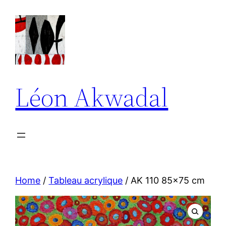
Aller
au
contenu
Léon Akwadal
Home
/
Tableau acrylique
/ AK 110 85×75 cm