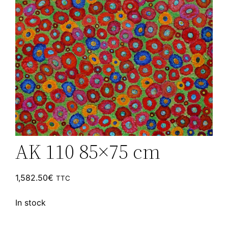
AK 110 85×75 cm
1,582.50
€
TTC
In stock