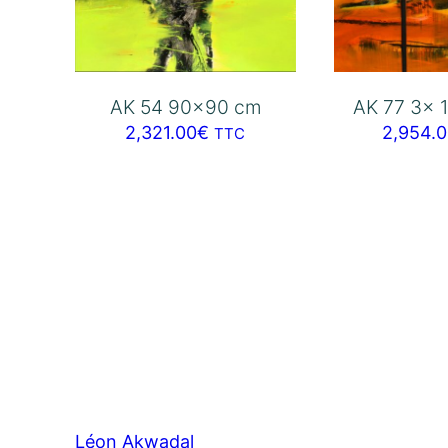
AK 54 90×90 cm
AK 77 3x 
2,321.00
€
2,954.
TTC
Léon Akwadal