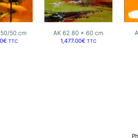
150/50 cm
AK 62 80 x 60 cm
00
€
1,477.00
€
TTC
TTC
P