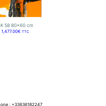
AK 58 80×60 cm
1,477.00
€
TTC
hone : +33636182247