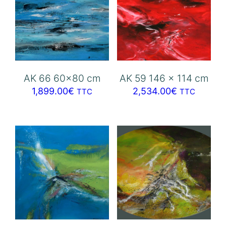
AK 66 60×80 cm
AK 59 146 x 114 cm
1,899.00
€
2,534.00
€
TTC
TTC