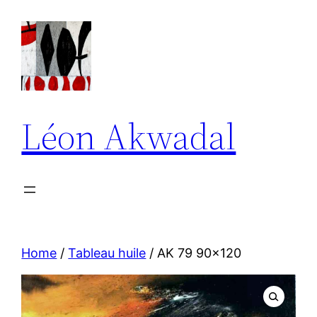
Aller
au
contenu
Léon Akwadal
Home
/
Tableau huile
/ AK 79 90×120