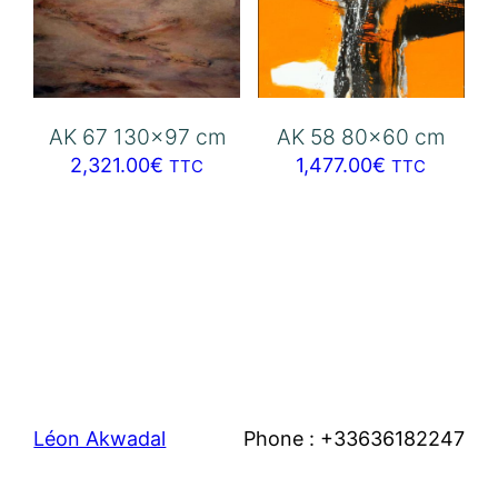
AK 67 130×97 cm
AK 58 80×60 cm
2,321.00
€
1,477.00
€
TTC
TTC
Léon Akwadal
Phone : +33636182247