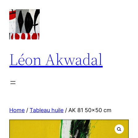
Aller
au
contenu
Léon Akwadal
Home
/
Tableau huile
/ AK 81 50×50 cm