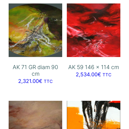
AK 71 GR diam 90
AK 59 146 x 114 cm
cm
2,534.00
€
TTC
2,321.00
€
TTC